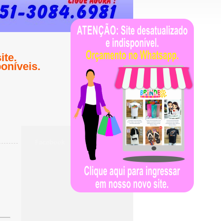
te.
oníveis.
Facebook