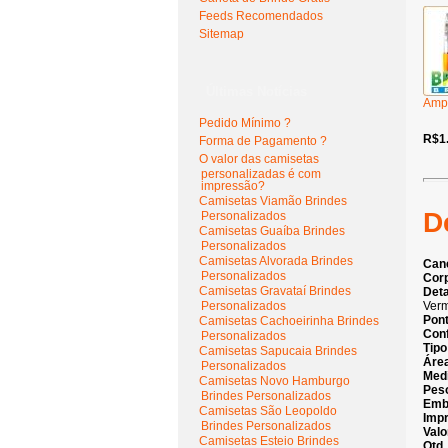
Feeds Recomendados
Sitemap
Últimas Notícias
Amp
Pedido Mínimo ?
R$1
Forma de Pagamento ?
O valor das camisetas
personalizadas é com
impressão?
Camisetas Viamão Brindes
D
Personalizados
Camisetas Guaíba Brindes
Personalizados
Camisetas Alvorada Brindes
Cane
Personalizados
Cor
Camisetas Gravataí Brindes
Deta
Personalizados
Ver
Pont
Camisetas Cachoeirinha Brindes
Con
Personalizados
Tipo
Camisetas Sapucaia Brindes
Áre
Personalizados
Medi
Camisetas Novo Hamburgo
Pes
Brindes Personalizados
Emb
Camisetas São Leopoldo
Imp
Brindes Personalizados
Valo
Camisetas Esteio Brindes
Qtd.