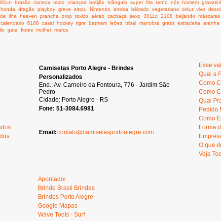
990un
brasão
caneca
texto
crianças
botijão
triângulo
super
fita
terno
nós
homem
gravati
honda
dragão
playboy
greve
estou
Ñintendo
arroba
bêbado
vegetariano
orkut
vivo
desc
ide
ilha
heaven
prancha
drop
toxico
aéreo
cachaça
sexo
3011d
2108
beijando
máscaras
calendário
6188
casal
hockey
tigre
batmam
leões
tribal
manobra
grátis
estradeira
aranha
llo
gata
flores
mulher
marca
Informações Camisetas
Pergu
Esse va
Camisetas Porto Alegre - Brindes
Qual a 
Personalizados
Como C
End.: Av. Carneiro da Fontoura, 776 - Jardim São
Pedro
Como Ca
Cidade: Porto Alegre - RS
Qual Pr
Fone: 51-3084.6981
Pedido 
Como En
ados
Forma d
Email:
contato@camisetasportoalegre.com
ados
Empresa
O que d
Veja To
Sites Recomendados
Apontador
Brinde Brasil Brindes
Brindes Porto Alegre
Google Mapas
Wave Tools - Surf