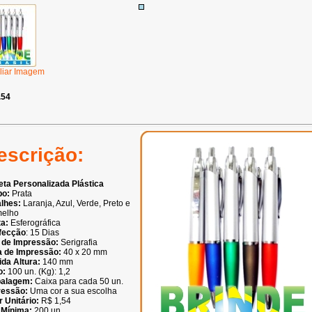
liar Imagem
.54
escrição:
ta Personalizada Plástica
po:
Prata
lhes:
Laranja, Azul, Verde, Preto e
melho
a:
Esferográfica
fecção
: 15 Dias
 de Impressão:
Serigrafia
a de Impressão:
40 x 20 mm
da Altura:
140 mm
o:
100 un. (Kg): 1,2
alagem:
Caixa para cada 50 un.
ressão:
Uma cor a sua escolha
r Unitário:
R$ 1,54
 Mínima:
200 un.