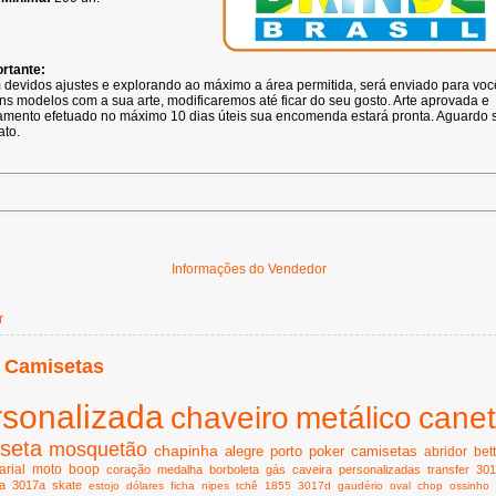
rtante:
devidos ajustes e explorando ao máximo a área permitida, será enviado para voc
ns modelos com a sua arte, modificaremos até ficar do seu gosto. Arte aprovada e
mento efetuado no máximo 10 dias úteis sua encomenda estará pronta. Aguardo 
ato.
Informações do Vendedor
r
 Camisetas
rsonalizada
chaveiro
metálico
cane
seta
mosquetão
chapinha
alegre
porto
poker
camisetas
abridor
bet
rial
moto
boop
coração
medalha
borboleta
gás
caveira
personalizadas
transfer
301
a
3017a
skate
estojo
dólares
ficha
nipes
tchê
1855
3017d
gaudério
oval
chop
ossinho