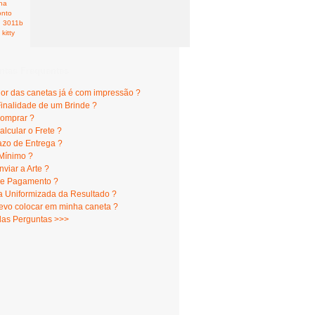
nha
onto
3011b
kitty
ntas Frequentes
lor das canetas já é com impressão ?
Finalidade de um Brinde ?
omprar ?
lcular o Frete ?
azo de Entrega ?
Mínimo ?
viar a Arte ?
e Pagamento ?
 Uniformizada da Resultado ?
evo colocar em minha caneta ?
das Perguntas >>>