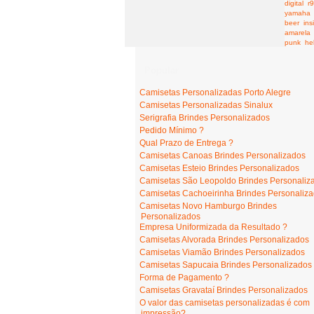
digital
r
yamaha
beer
ins
amarela
punk
he
Popular
Camisetas Personalizadas Porto Alegre
Camisetas Personalizadas Sinalux
Serigrafia Brindes Personalizados
Pedido Mínimo ?
Qual Prazo de Entrega ?
Camisetas Canoas Brindes Personalizados
Camisetas Esteio Brindes Personalizados
Camisetas São Leopoldo Brindes Personaliz
Camisetas Cachoeirinha Brindes Personaliz
Camisetas Novo Hamburgo Brindes
Personalizados
Empresa Uniformizada da Resultado ?
Camisetas Alvorada Brindes Personalizados
Camisetas Viamão Brindes Personalizados
Camisetas Sapucaia Brindes Personalizados
Forma de Pagamento ?
Camisetas Gravataí Brindes Personalizados
O valor das camisetas personalizadas é com
impressão?