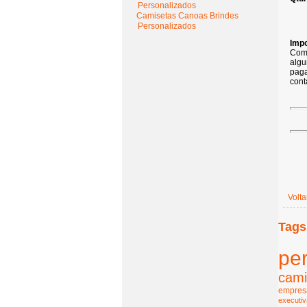
Personalizados
Camisetas Canoas Brindes
Personalizados
Impo
Com 
algu
paga
cont
Volta
Tags
pe
cami
empresa
executiv