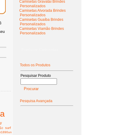
Camisetas Gravataí Brindes
Personalizados
Camisetas Alvorada Brindes
Personalizados
Camisetas Guaíba Brindes
ê
Personalizados
Camisetas Viamão Brindes
seu
Personalizados
Procurar Camisetas
Todos os Produtos
Pesquisar Produto
Pesquisa Avançada
ta
ty
1c
surf
r1890un