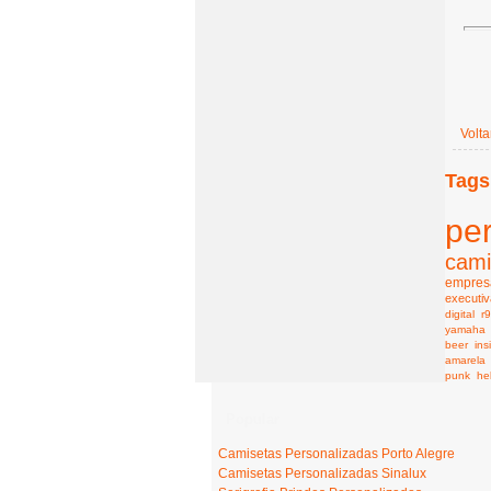
Volta
Tags
pe
cami
empresa
executiv
digital
r
yamaha
beer
ins
amarela
punk
he
Popular
Camisetas Personalizadas Porto Alegre
Camisetas Personalizadas Sinalux