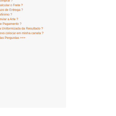
omprar ?
lcular o Frete ?
azo de Entrega ?
Mínimo ?
viar a Arte ?
e Pagamento ?
 Uniformizada da Resultado ?
evo colocar em minha caneta ?
das Perguntas >>>
er Digital - Serigrafia - camisetas porto alegre -