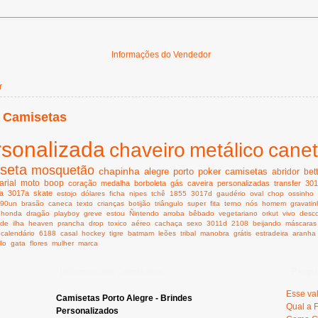
Informações do Vendedor
r
 Camisetas
rsonalizada
chaveiro
metálico
cane
seta
mosquetão
chapinha
alegre
porto
poker
camisetas
abridor
bet
rial
moto
boop
coração
medalha
borboleta
gás
caveira
personalizadas
transfer
301
a
3017a
skate
estojo
dólares
ficha
nipes
tchê
1855
3017d
gaudério
oval
chop
ossinho
990un
brasão
caneca
texto
crianças
botijão
triângulo
super
fita
terno
nós
homem
gravati
honda
dragão
playboy
greve
estou
Ñintendo
arroba
bêbado
vegetariano
orkut
vivo
desc
ide
ilha
heaven
prancha
drop
toxico
aéreo
cachaça
sexo
3011d
2108
beijando
máscaras
calendário
6188
casal
hockey
tigre
batmam
leões
tribal
manobra
grátis
estradeira
aranha
llo
gata
flores
mulher
marca
Informações Camisetas
Pergu
Esse va
Camisetas Porto Alegre - Brindes
Qual a 
Personalizados