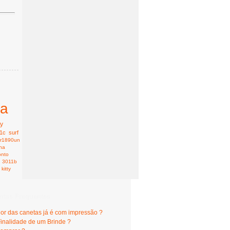
ta
ty
1c
surf
r1890un
nha
onto
3011b
kitty
ntas Frequentes
lor das canetas já é com impressão ?
Finalidade de um Brinde ?