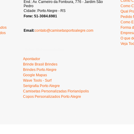
Como C
End.: Av. Carneiro da Fontoura, 776 - Jardim São
Pedro
Como Ca
Cidade: Porto Alegre - RS
Qual Pr
Fone: 51-3084.6981
Pedido 
Como En
ados
Forma d
Email:
contato@camisetasportoalegre.com
ados
Empresa
O que d
Veja To
Sites Recomendados
Apontador
Brinde Brasil Brindes
Brindes Porto Alegre
Google Mapas
Wave Tools - Surf
Serigrafia Porto Alegre
Camisetas Personalizadas Florianópolis
Copos Personalizados Porto Alegre
oura, 776 - Jardim São Pedro - Porto Alegre Fone: 51-3084.6981 - Camisetas - Camiseta Transf
serigrafia porto alegre - camisetas personalizadas porto alegre - camisetas personalizadas