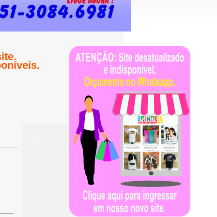
te.
oníveis.
Facebook