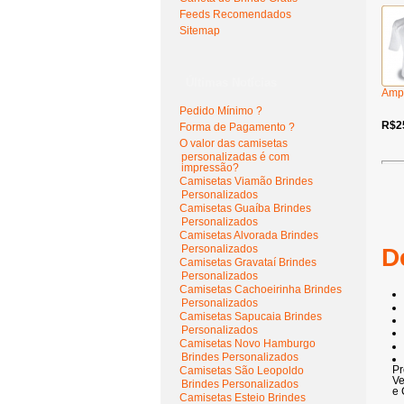
Feeds Recomendados
Sitemap
Últimas Notícias
Amp
Pedido Mínimo ?
R$2
Forma de Pagamento ?
O valor das camisetas
personalizadas é com
impressão?
Camisetas Viamão Brindes
Personalizados
Camisetas Guaíba Brindes
Personalizados
Camisetas Alvorada Brindes
Personalizados
D
Camisetas Gravataí Brindes
Personalizados
Camisetas Cachoeirinha Brindes
Personalizados
Camisetas Sapucaia Brindes
Personalizados
Camisetas Novo Hamburgo
Brindes Personalizados
Pr
Camisetas São Leopoldo
Ve
Brindes Personalizados
e 
Camisetas Esteio Brindes