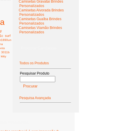
Camisetas Gravataí Brindes
Personalizados
Camisetas Alvorada Brindes
Personalizados
Camisetas Guaíba Brindes
ta
Personalizados
Camisetas Viamão Brindes
ty
Personalizados
1c
surf
r1890un
nha
Procurar Camisetas
onto
3011b
kitty
Todos os Produtos
Pesquisar Produto
Pesquisa Avançada
ntas Frequentes