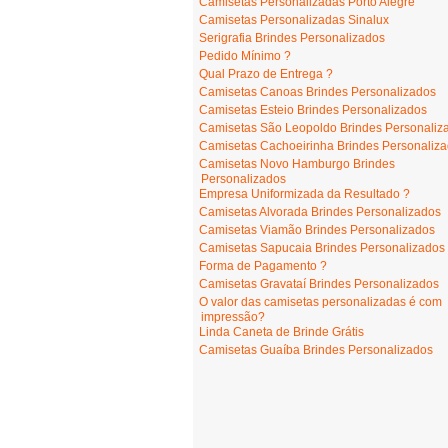
Camisetas Personalizadas Porto Alegre
Camisetas Personalizadas Sinalux
Serigrafia Brindes Personalizados
Pedido Mínimo ?
Qual Prazo de Entrega ?
Camisetas Canoas Brindes Personalizados
Camisetas Esteio Brindes Personalizados
Camisetas São Leopoldo Brindes Personaliz
Camisetas Cachoeirinha Brindes Personaliz
Camisetas Novo Hamburgo Brindes
Personalizados
Empresa Uniformizada da Resultado ?
Camisetas Alvorada Brindes Personalizados
Camisetas Viamão Brindes Personalizados
Camisetas Sapucaia Brindes Personalizados
Forma de Pagamento ?
Camisetas Gravataí Brindes Personalizados
O valor das camisetas personalizadas é com
impressão?
Linda Caneta de Brinde Grátis
Camisetas Guaíba Brindes Personalizados
camisetasportoalegre.com
- Av. Carneiro da Font