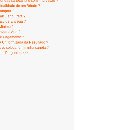
lor das canetas já é com impressão ?
Finalidade de um Brinde ?
omprar ?
lcular o Frete ?
azo de Entrega ?
Mínimo ?
viar a Arte ?
e Pagamento ?
 Uniformizada da Resultado ?
evo colocar em minha caneta ?
das Perguntas >>>
er Digital - Serigrafia - camisetas porto alegre -