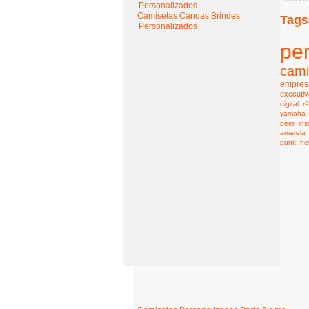
Personalizados
Camisetas Canoas Brindes
Tags
Personalizados
pe
cami
empresa
executiv
digital
r
yamaha
beer
ins
amarela
punk
he
Popular