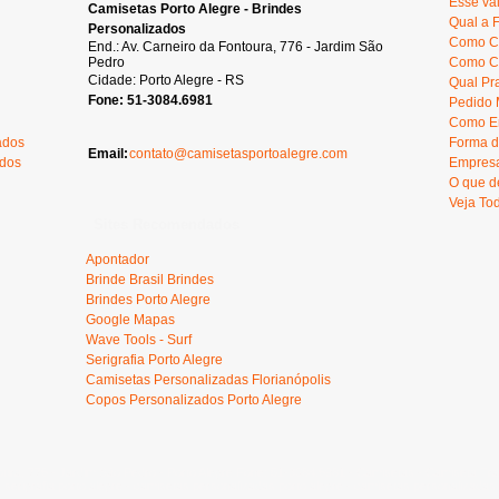
Esse va
Camisetas Porto Alegre - Brindes
Qual a 
Personalizados
Como C
End.: Av. Carneiro da Fontoura, 776 - Jardim São
Pedro
Como Ca
Cidade: Porto Alegre - RS
Qual Pr
Fone: 51-3084.6981
Pedido 
Como En
ados
Forma d
Email:
contato@camisetasportoalegre.com
ados
Empresa
O que d
Veja To
Sites Recomendados
Apontador
Brinde Brasil Brindes
Brindes Porto Alegre
Google Mapas
Wave Tools - Surf
Serigrafia Porto Alegre
Camisetas Personalizadas Florianópolis
Copos Personalizados Porto Alegre
oura, 776 - Jardim São Pedro - Porto Alegre Fone: 51-3084.6981 - Camisetas - Camiseta Transf
serigrafia porto alegre - camisetas personalizadas porto alegre - camisetas personalizadas