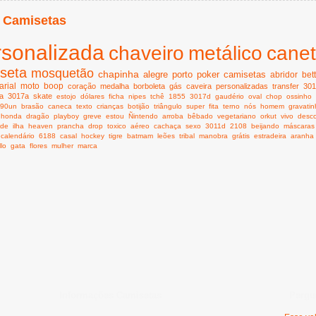
 Camisetas
rsonalizada
chaveiro
metálico
cane
seta
mosquetão
chapinha
alegre
porto
poker
camisetas
abridor
bet
rial
moto
boop
coração
medalha
borboleta
gás
caveira
personalizadas
transfer
301
a
3017a
skate
estojo
dólares
ficha
nipes
tchê
1855
3017d
gaudério
oval
chop
ossinho
990un
brasão
caneca
texto
crianças
botijão
triângulo
super
fita
terno
nós
homem
gravati
honda
dragão
playboy
greve
estou
Ñintendo
arroba
bêbado
vegetariano
orkut
vivo
desc
ide
ilha
heaven
prancha
drop
toxico
aéreo
cachaça
sexo
3011d
2108
beijando
máscaras
calendário
6188
casal
hockey
tigre
batmam
leões
tribal
manobra
grátis
estradeira
aranha
llo
gata
flores
mulher
marca
Informações Camisetas
Pergu