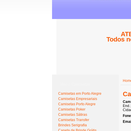
ATE
Todos n
Hom
Menu Camisetas
Ca
Camisetas em Porto Alegre
Camisetas Empresariais
Cami
Camisetas Porto Alegre
End.
Camisetas Poker
Cidad
Camisetas Sátiras
Fone
Camisetas Transfer
Emai
Brindes Serigrafia
Caneta de Brinde Grátis