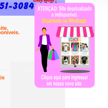
te.
oníveis.
Facebook
is