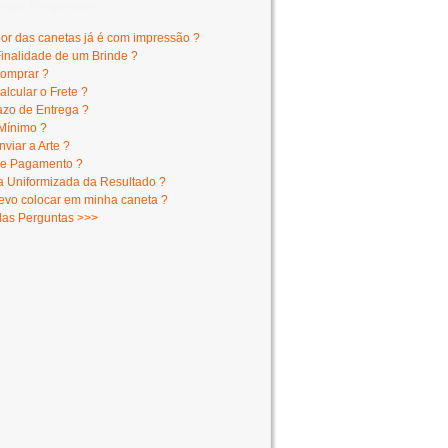
ntas Frequentes
lor das canetas já é com impressão ?
Finalidade de um Brinde ?
omprar ?
lcular o Frete ?
azo de Entrega ?
Mínimo ?
viar a Arte ?
e Pagamento ?
 Uniformizada da Resultado ?
evo colocar em minha caneta ?
das Perguntas >>>