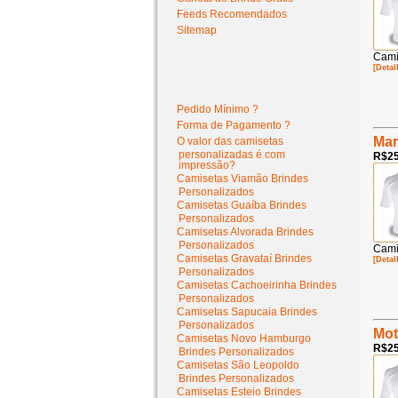
Feeds Recomendados
Sitemap
Cami
[Detal
Últimas Notícias
Pedido Mínimo ?
Forma de Pagamento ?
Man
O valor das camisetas
personalizadas é com
R$25
impressão?
Camisetas Viamão Brindes
Personalizados
Camisetas Guaíba Brindes
Personalizados
Camisetas Alvorada Brindes
Personalizados
Cami
Camisetas Gravataí Brindes
[Detal
Personalizados
Camisetas Cachoeirinha Brindes
Personalizados
Camisetas Sapucaia Brindes
Personalizados
Mot
Camisetas Novo Hamburgo
R$25
Brindes Personalizados
Camisetas São Leopoldo
Brindes Personalizados
Camisetas Esteio Brindes