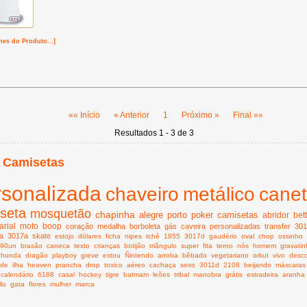
hes do Produto...]
«« Início
« Anterior
1
Próximo »
Final »»
Resultados 1 - 3 de 3
 Camisetas
rsonalizada
chaveiro
metálico
cane
seta
mosquetão
chapinha
alegre
porto
poker
camisetas
abridor
bet
rial
moto
boop
coração
medalha
borboleta
gás
caveira
personalizadas
transfer
301
a
3017a
skate
estojo
dólares
ficha
nipes
tchê
1855
3017d
gaudério
oval
chop
ossinho
990un
brasão
caneca
texto
crianças
botijão
triângulo
super
fita
terno
nós
homem
gravati
honda
dragão
playboy
greve
estou
Ñintendo
arroba
bêbado
vegetariano
orkut
vivo
desc
ide
ilha
heaven
prancha
drop
toxico
aéreo
cachaça
sexo
3011d
2108
beijando
máscaras
calendário
6188
casal
hockey
tigre
batmam
leões
tribal
manobra
grátis
estradeira
aranha
llo
gata
flores
mulher
marca