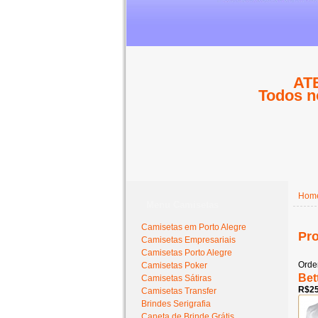
ATE
Todos n
Hom
Menu Camisetas
Camisetas em Porto Alegre
Pro
Camisetas Empresariais
Camisetas Porto Alegre
Orde
Camisetas Poker
Bet
Camisetas Sátiras
R$25
Camisetas Transfer
Brindes Serigrafia
Caneta de Brinde Grátis