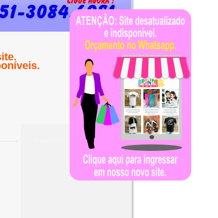
te.
oníveis.
Facebook