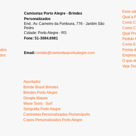
Informações Camisetas
Pergu
Esse va
Camisetas Porto Alegre - Brindes
Qual a 
Personalizados
Como C
End.: Av. Carneiro da Fontoura, 776 - Jardim São
Pedro
Como Ca
Cidade: Porto Alegre - RS
Qual Pr
Fone: 51-3084.6981
Pedido 
Como En
ados
Forma d
Email:
contato@camisetasportoalegre.com
ados
Empresa
O que d
Veja To
Sites Recomendados
Apontador
Brinde Brasil Brindes
Brindes Porto Alegre
Google Mapas
Wave Tools - Surf
Serigrafia Porto Alegre
Camisetas Personalizadas Florianópolis
Copos Personalizados Porto Alegre