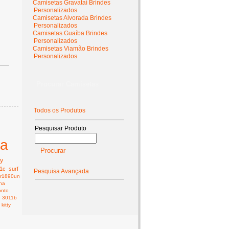
Camisetas Gravataí Brindes
Personalizados
Camisetas Alvorada Brindes
Personalizados
Camisetas Guaíba Brindes
Personalizados
Camisetas Viamão Brindes
Personalizados
Procurar Camisetas
Todos os Produtos
Pesquisar Produto
ta
ty
1c
surf
Pesquisa Avançada
r1890un
nha
onto
3011b
kitty