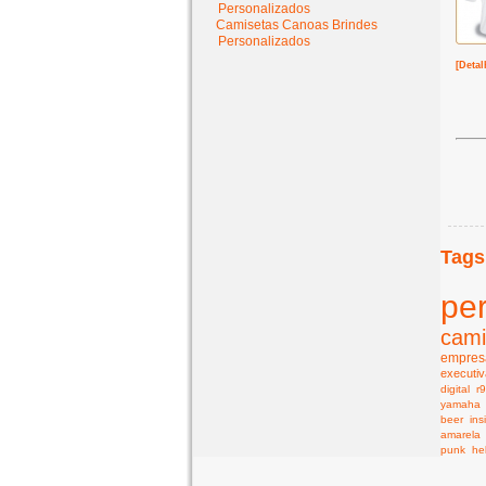
Personalizados
Camisetas Canoas Brindes
Personalizados
[Detal
Tags
pe
cami
empresa
executiv
digital
r
yamaha
beer
ins
amarela
punk
he