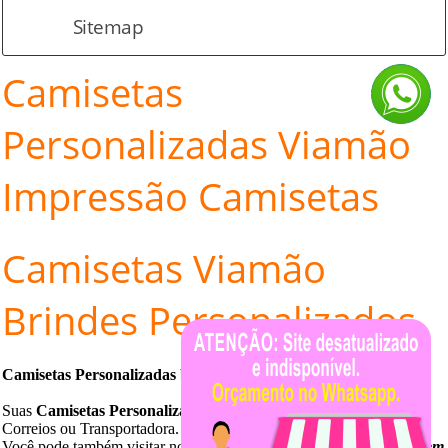
Sitemap
Camisetas
Personalizadas Viamão
Impressão Camisetas
Camisetas
Viamão
Brindes Personalizados
Camisetas Personalizadas bem perto de
Viamão
.
Suas
Camisetas Personalizadas
serão enviadas por motoboy,
Correios ou Transportadora.
Você pode também visitar nossa
loja de camisetas
personalizadas em