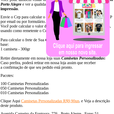
Porto Alegre
e ver a qualidade de nossas malhas e
qualidade de
impressão
.
Envie o Cep para calcular o valor de frete. Você pode enviar seu CEP
por email ou por formulário.
Você pode calcular o valor do frete, diretamente no site dos Correios,
usando como remetente o Cep 91040
-
170.
Para calcular o frete de Sua
Camiseta Personalizada
use peso como
base:
1 camiseta - 300gr
Retire diretamente em nossa loja suas
Camisetas Personalizadas
:
Caso prefira, poderá retirar em nossa loja assim que receber
a confirmação de que seu pedido está pronto.
Pacotes:
100 Camisetas Personalizadas
050 Camisetas Personalizadas
010 Camisetas Personalizadas
Clique Aqui
Camisetas Personalizadas R$9,90un
. e Veja a descrição
deste produto.
Avenida Carneiro da Fontoura, 776 - Porto Alegre - Fone: 51-