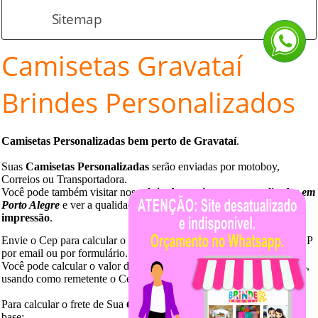
Sitemap
Camisetas
Gravataí
Brindes Personalizados
Camisetas Personalizadas bem perto de
Gravataí
.
Suas
Camisetas Personalizadas
serão enviadas por motoboy,
Correios ou Transportadora.
Você pode também visitar nossa
loja de camisetas
personalizadas em
Porto Alegre
e ver a qualidade de nossas malhas e
qualidade de
impressão
.
Envie o Cep para calcular o valor de frete. Você pode enviar seu CEP
por email ou por formulário.
Você pode calcular o valor do frete, diretamente no site dos Correios,
usando como remetente o Cep 91040
-
170.
Para calcular o frete de Sua
Camiseta Personalizada
use peso como
base: