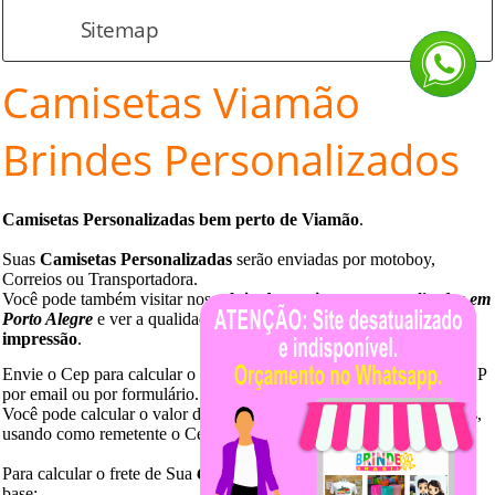
Sitemap
Camisetas
Viamão
Brindes Personalizados
Camisetas Personalizadas bem perto de
Viamão
.
Suas
Camisetas Personalizadas
serão enviadas por motoboy,
Correios ou Transportadora.
Você pode também visitar nossa
loja de camisetas
personalizadas em
Porto Alegre
e ver a qualidade de nossas malhas e
qualidade de
impressão
.
Envie o Cep para calcular o valor de frete. Você pode enviar seu CEP
por email ou por formulário.
Você pode calcular o valor do frete, diretamente no site dos Correios,
usando como remetente o Cep 91040
-
170.
Para calcular o frete de Sua
Camiseta Personalizada
use peso como
base: