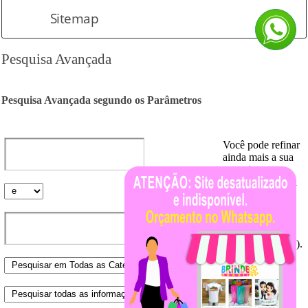
Sitemap
Pesquisa Avançada
Pesquisa Avançada segundo os Parâmetros
Você pode refinar
ainda mais a sua
pesquisa,
adicionando uma
segunda palavra-
chave e
selecionando os
operadores AND
(e) ou NOT (não).
Selecionando
AND significa
que ambas as
palavras devem
estar presentes