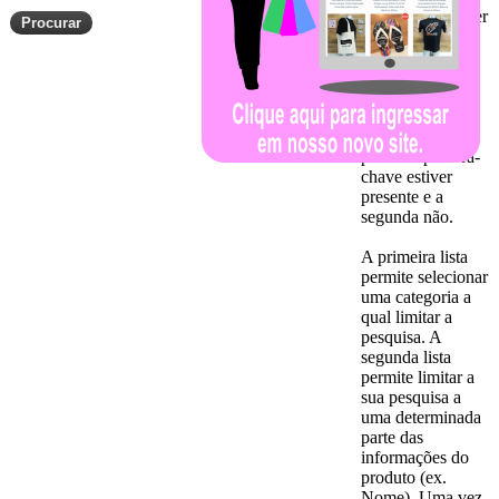
para o produto ser
exibido.
Selecionando
NOT significa
que o produto
será exibido
somente se a
primeira palavra-
chave estiver
presente e a
segunda não.
A primeira lista
permite selecionar
uma categoria a
qual limitar a
pesquisa. A
segunda lista
permite limitar a
sua pesquisa a
uma determinada
parte das
informações do
produto (ex.
Nome). Uma vez