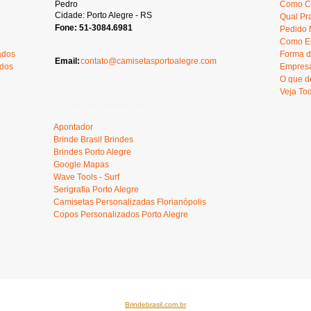
Pedro
Como Ca
Cidade: Porto Alegre - RS
Qual Pr
Fone: 51-3084.6981
Pedido 
Como En
ados
Forma d
Email:
contato@camisetasportoalegre.com
ados
Empresa
O que d
Veja To
Sites Recomendados
Apontador
Brinde Brasil Brindes
Brindes Porto Alegre
Google Mapas
Wave Tools - Surf
Serigrafia Porto Alegre
Camisetas Personalizadas Florianópolis
Copos Personalizados Porto Alegre
oura, 776 - Jardim São Pedro - Porto Alegre Fone: 51-3084.6981 - Camisetas - Camiseta Transf
serigrafia porto alegre - camisetas personalizadas porto alegre - camisetas personalizadas
Brindebrasil.com.br