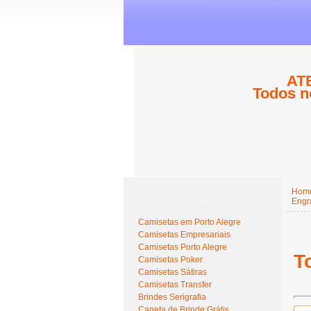
ATE
Todos n
Hom
Menu Camisetas
Engr
Camisetas em Porto Alegre
Camisetas Empresariais
Camisetas Porto Alegre
T
Camisetas Poker
Camisetas Sátiras
Camisetas Transfer
Brindes Serigrafia
Caneta de Brinde Grátis