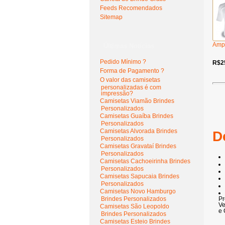
Feeds Recomendados
Sitemap
Amp
Últimas Notícias
Pedido Mínimo ?
R$2
Forma de Pagamento ?
O valor das camisetas
personalizadas é com
impressão?
Camisetas Viamão Brindes
Personalizados
Camisetas Guaíba Brindes
Personalizados
Camisetas Alvorada Brindes
D
Personalizados
Camisetas Gravataí Brindes
Personalizados
Camisetas Cachoeirinha Brindes
Personalizados
Camisetas Sapucaia Brindes
Personalizados
Camisetas Novo Hamburgo
Brindes Personalizados
Pr
Ve
Camisetas São Leopoldo
e 
Brindes Personalizados
Camisetas Esteio Brindes