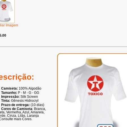
liar Imagem
5.00
escrição:
Camiseta:
100% Algodão
Tamanho:
P - M - G - GG
Impressão:
Silk Screen
Tinta:
Gênesis Hidrocryl
Prazo de entrega:
(10 dias)
Cores de Camiseta
: Branca,
eta, Vermelha, Azul, Amarela,
rde, Cinza, Lilás, Laranja
Consulte mais Cores.