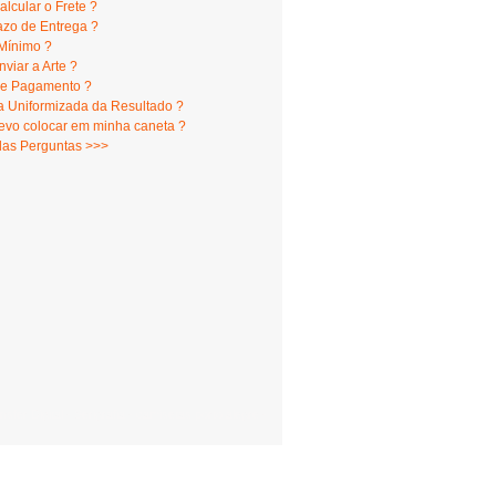
lcular o Frete ?
azo de Entrega ?
Mínimo ?
viar a Arte ?
e Pagamento ?
 Uniformizada da Resultado ?
evo colocar em minha caneta ?
das Perguntas >>>
er Digital - Serigrafia - camisetas porto alegre -