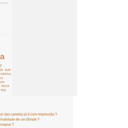
ta
ty
1c
surf
r1890un
nha
onto
3011b
kitty
ntas Frequentes
lor das canetas já é com impressão ?
Finalidade de um Brinde ?
omprar ?