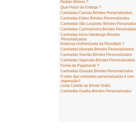
Pedido Mínimo ?
Qual Prazo de Entrega ?
Camisetas Canoas Brindes Personalizados
Camisetas Esteio Brindes Personalizados
Camisetas São Leopoldo Brindes Personaliz
Camisetas Cachoeirinha Brindes Personaliz
Camisetas Novo Hamburgo Brindes
Personalizados
Empresa Uniformizada da Resultado ?
Camisetas Alvorada Brindes Personalizados
Camisetas Viamão Brindes Personalizados
Camisetas Sapucaia Brindes Personalizados
Forma de Pagamento ?
Camisetas Gravataí Brindes Personalizados
O valor das camisetas personalizadas é com
impressão?
Linda Caneta de Brinde Grátis
Camisetas Guaíba Brindes Personalizados
camisetasportoalegre.com
- Av. Carneiro da Font