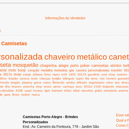
Informações do Vendedor
r
 Camisetas
rsonalizada
chaveiro
metálico
cane
seta
mosquetão
chapinha
alegre
porto
poker
camisetas
abridor
bet
rial
moto
boop
coração
medalha
borboleta
gás
caveira
personalizadas
transfer
301
a
3017a
skate
estojo
dólares
ficha
nipes
tchê
1855
3017d
gaudério
oval
chop
ossinho
990un
brasão
caneca
texto
crianças
botijão
triângulo
super
fita
terno
nós
homem
gravati
honda
dragão
playboy
greve
estou
Ñintendo
arroba
bêbado
vegetariano
orkut
vivo
desc
ide
ilha
heaven
prancha
drop
toxico
aéreo
cachaça
sexo
3011d
2108
beijando
máscaras
calendário
6188
casal
hockey
tigre
batmam
leões
tribal
manobra
grátis
estradeira
aranha
llo
gata
flores
mulher
marca
Informações Camisetas
Pergu
Esse va
Camisetas Porto Alegre - Brindes
Qual a 
Personalizados
Como C
End.: Av. Carneiro da Fontoura, 776 - Jardim São