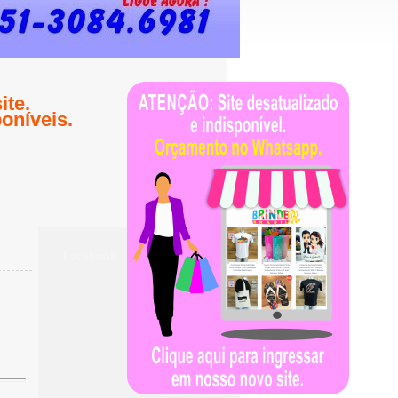
te.
oníveis.
Facebook