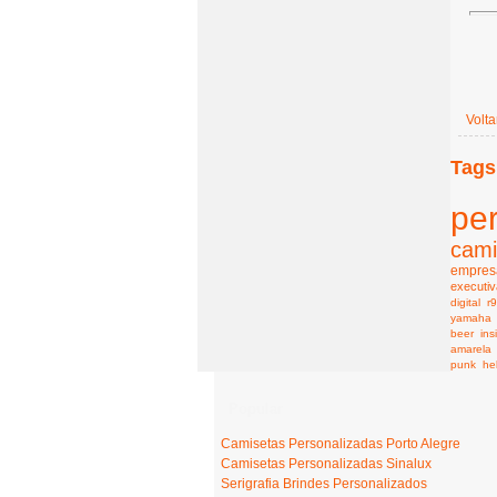
Volta
Tags
pe
cami
empresa
executiv
digital
r
yamaha
beer
ins
amarela
punk
he
Popular
Camisetas Personalizadas Porto Alegre
Camisetas Personalizadas Sinalux
Serigrafia Brindes Personalizados