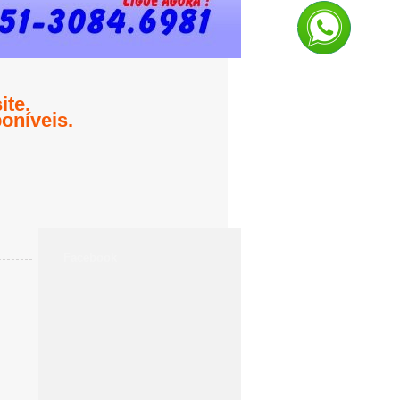
te.
oníveis.
Facebook