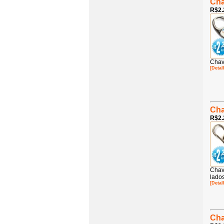
Cha
R$2.
Chav
[Detal
Cha
R$2.
Chav
lado
[Detal
Cha