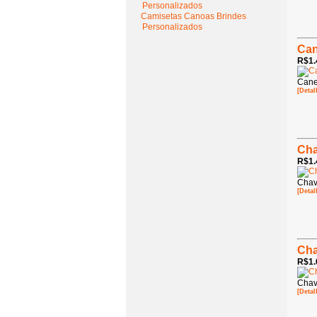
Personalizados
Camisetas Canoas Brindes
Personalizados
Can
R$1.
Cane
[Detal
Cha
R$1.
Chav
[Detal
Cha
R$1.
Chav
[Detal