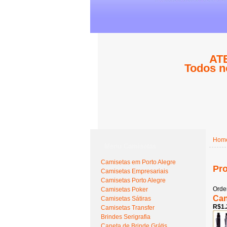
ATE
Todos n
Hom
Menu Camisetas
Camisetas em Porto Alegre
Pro
Camisetas Empresariais
Camisetas Porto Alegre
Orde
Camisetas Poker
Can
Camisetas Sátiras
R$1.
Camisetas Transfer
Brindes Serigrafia
Caneta de Brinde Grátis