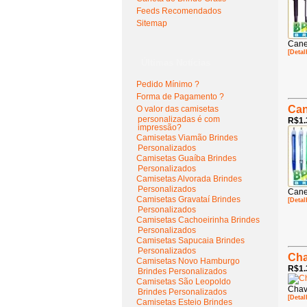
Feeds Recomendados
Sitemap
Cane
[Detal
Últimas Notícias
Pedido Mínimo ?
Forma de Pagamento ?
Can
O valor das camisetas
personalizadas é com
R$1.
impressão?
Camisetas Viamão Brindes
Personalizados
Camisetas Guaíba Brindes
Personalizados
Camisetas Alvorada Brindes
Personalizados
Cane
Camisetas Gravataí Brindes
[Detal
Personalizados
Camisetas Cachoeirinha Brindes
Personalizados
Camisetas Sapucaia Brindes
Personalizados
Cha
Camisetas Novo Hamburgo
R$1.
Brindes Personalizados
Camisetas São Leopoldo
Chav
Brindes Personalizados
[Detal
Camisetas Esteio Brindes