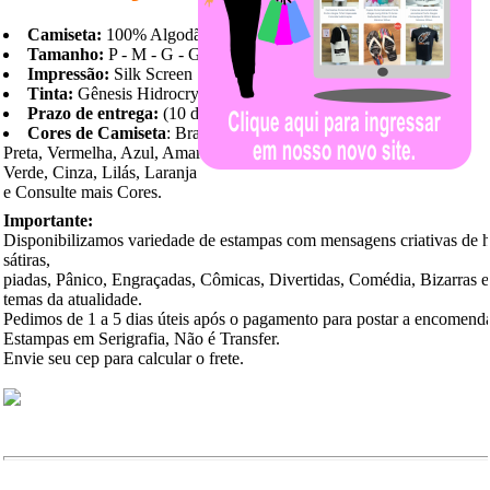
Camiseta:
100% Algodão
Tamanho:
P - M - G - GG
Impressão:
Silk Screen
Tinta:
Gênesis Hidrocryl
Prazo de entrega:
(10 dias)
Cores de Camiseta
: Branca,
Preta, Vermelha, Azul, Amarela,
Verde, Cinza, Lilás, Laranja
e Consulte mais Cores.
Importante:
Disponibilizamos variedade de estampas com mensagens criativas de 
sátiras,
piadas, Pânico, Engraçadas, Cômicas, Divertidas, Comédia, Bizarras 
temas da atualidade.
Pedimos de 1 a 5 dias úteis após o pagamento para postar a encomend
Estampas em Serigrafia, Não é Transfer.
Envie seu cep para calcular o frete.