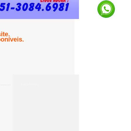
te.
oníveis.
Facebook