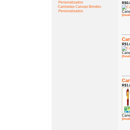
Personalizados
R$0.
Camisetas Canoas Brindes
Personalizados
Cane
[Detal
Can
R$1.
Cane
[Detal
Can
R$1.
Cane
[Detal