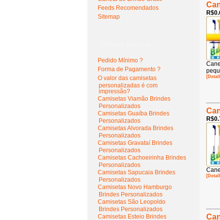
Can
Feeds Recomendados
R$0.
Sitemap
Últimas Notícias
Pedido Mínimo ?
Cane
Forma de Pagamento ?
pequ
[Detal
O valor das camisetas
personalizadas é com
impressão?
Camisetas Viamão Brindes
Personalizados
Can
Camisetas Guaíba Brindes
R$0.
Personalizados
Camisetas Alvorada Brindes
Personalizados
Camisetas Gravataí Brindes
Personalizados
Camisetas Cachoeirinha Brindes
Personalizados
Cane
Camisetas Sapucaia Brindes
[Detal
Personalizados
Camisetas Novo Hamburgo
Brindes Personalizados
Camisetas São Leopoldo
Brindes Personalizados
Can
Camisetas Esteio Brindes