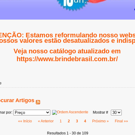
NÇÃO: Estamos reformulando nosso websi
ossos valores estão desatualizados e indisp
Veja nosso catálogo atualizado em
https://www.brindebrasil.com.br/
e
curar Artigos
nar por:
Mostrar #
«« Início
« Anterior
1
2
3
4
Próximo »
Final »»
Resultados 1 - 30 de 109