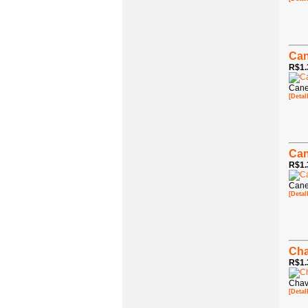
Can
R$1.
Cane
[Detal
Can
R$1.
Cane
[Detal
Cha
R$1.
Chav
[Detal