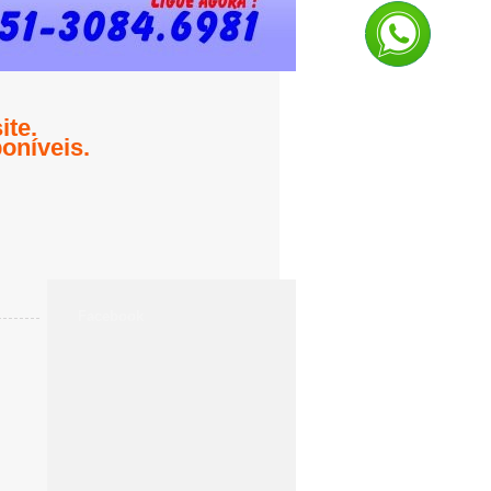
te.
oníveis.
Facebook