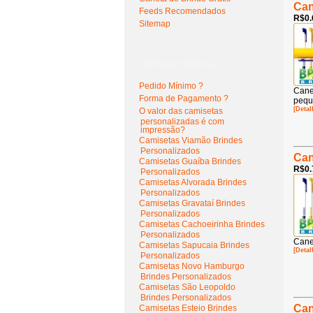
Can
Feeds Recomendados
R$0.
Sitemap
Últimas Notícias
Pedido Mínimo ?
Cane
Forma de Pagamento ?
pequ
[Detal
O valor das camisetas
personalizadas é com
impressão?
Camisetas Viamão Brindes
Personalizados
Can
Camisetas Guaíba Brindes
R$0.
Personalizados
Camisetas Alvorada Brindes
Personalizados
Camisetas Gravataí Brindes
Personalizados
Camisetas Cachoeirinha Brindes
Personalizados
Cane
Camisetas Sapucaia Brindes
[Detal
Personalizados
Camisetas Novo Hamburgo
Brindes Personalizados
Camisetas São Leopoldo
Brindes Personalizados
Can
Camisetas Esteio Brindes