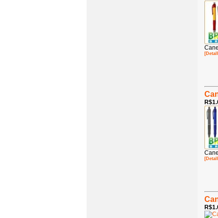
Cane
[Detal
Can
R$1.
Cane
[Detal
Can
R$1.