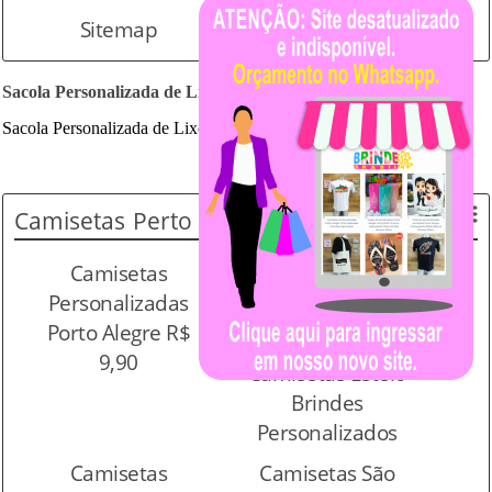
Sitemap
Sacola Personalizada de Lixo TNT Serigrafia
Sacola Personalizada de Lixo para câmbio em TNT
Camisetas
Perto de Você
Camisetas
Camisetas Canoas
Personalizadas
Brindes
Porto Alegre R$
Personalizados
9,90
Camisetas Esteio
Brindes
Personalizados
Camisetas
Camisetas São