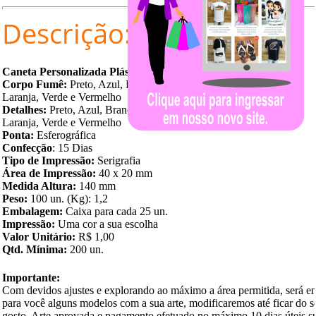
Descrição:
Caneta Personalizada Plástica
Corpo Fumê:
Preto, Azul, Branco,
Laranja, Verde e Vermelho
Detalhes:
Preto, Azul, Branco,
Laranja, Verde e Vermelho
Ponta:
Esferográfica
Confecção
: 15 Dias
Tipo de Impressão:
Serigrafia
Área de Impressão:
40 x 20 mm
Medida Altura:
140 mm
Peso:
100 un. (Kg): 1,2
Embalagem:
Caixa para cada 25 un.
Impressão:
Uma cor a sua escolha
Valor Unitário:
R$ 1,00
Qtd. Mínima:
200 un.
Importante:
Com devidos ajustes e explorando ao máximo a área permitida, será e
para você alguns modelos com a sua arte, modificaremos até ficar do s
gosto. Arte aprovada e pagamento efetuado no máximo 10 dias úteis s