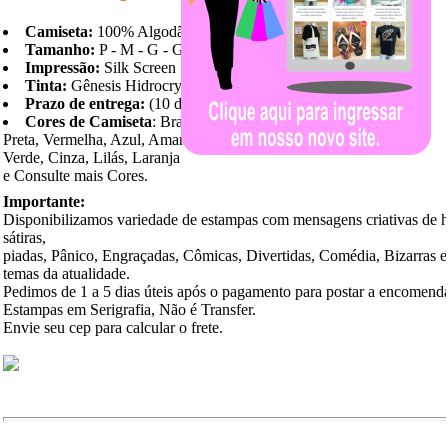
Camiseta:
100% Algodão
Tamanho:
P - M - G - GG
Impressão:
Silk Screen
Tinta:
Gênesis Hidrocryl
Prazo de entrega:
(10 dias)
Cores de Camiseta
: Branca,
Preta, Vermelha, Azul, Amarela,
Verde, Cinza, Lilás, Laranja
e Consulte mais Cores.
Importante:
Disponibilizamos variedade de estampas com mensagens criativas de 
sátiras,
piadas, Pânico, Engraçadas, Cômicas, Divertidas, Comédia, Bizarras 
temas da atualidade.
Pedimos de 1 a 5 dias úteis após o pagamento para postar a encomend
Estampas em Serigrafia, Não é Transfer.
Envie seu cep para calcular o frete.