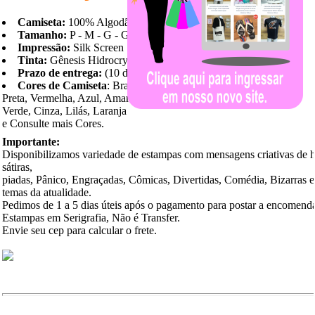
Camiseta:
100% Algodão
Tamanho:
P - M - G - GG
Impressão:
Silk Screen
Tinta:
Gênesis Hidrocryl
Prazo de entrega:
(10 dias)
Cores de Camiseta
: Branca,
Preta, Vermelha, Azul, Amarela,
Verde, Cinza, Lilás, Laranja
e Consulte mais Cores.
Importante:
Disponibilizamos variedade de estampas com mensagens criativas de 
sátiras,
piadas, Pânico, Engraçadas, Cômicas, Divertidas, Comédia, Bizarras 
temas da atualidade.
Pedimos de 1 a 5 dias úteis após o pagamento para postar a encomend
Estampas em Serigrafia, Não é Transfer.
Envie seu cep para calcular o frete.