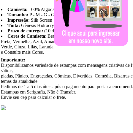
Camiseta:
100% Algodão
Tamanho:
P - M - G - GG
Impressão:
Silk Screen
Tinta:
Gênesis Hidrocryl
Prazo de entrega:
(10 dias)
Cores de Camiseta
: Branca,
Preta, Vermelha, Azul, Amarela,
Verde, Cinza, Lilás, Laranja
e Consulte mais Cores.
Importante:
Disponibilizamos variedade de estampas com mensagens criativas de 
sátiras,
piadas, Pânico, Engraçadas, Cômicas, Divertidas, Comédia, Bizarras 
temas da atualidade.
Pedimos de 1 a 5 dias úteis após o pagamento para postar a encomend
Estampas em Serigrafia, Não é Transfer.
Envie seu cep para calcular o frete.