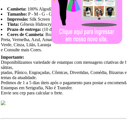
Camiseta:
100% Algodão
Tamanho:
P - M - G - GG
Impressão:
Silk Screen
Tinta:
Gênesis Hidrocryl
Prazo de entrega:
(10 dias)
Cores de Camiseta
: Branca,
Preta, Vermelha, Azul, Amarela,
Verde, Cinza, Lilás, Laranja
e Consulte mais Cores.
Importante:
Disponibilizamos variedade de estampas com mensagens criativas de 
sátiras,
piadas, Pânico, Engraçadas, Cômicas, Divertidas, Comédia, Bizarras 
temas da atualidade.
Pedimos de 1 a 5 dias úteis após o pagamento para postar a encomend
Estampas em Serigrafia, Não é Transfer.
Envie seu cep para calcular o frete.