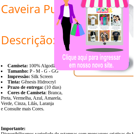
Caveira Punk
Descrição:
Camiseta:
100% Algodão
Tamanho:
P - M - G - GG
Impressão:
Silk Screen
Tinta:
Gênesis Hidrocryl
Prazo de entrega:
(10 dias)
Cores de Camiseta
: Branca,
Preta, Vermelha, Azul, Amarela,
Verde, Cinza, Lilás, Laranja
e Consulte mais Cores.
Importante:
Disponibilizamos variedade de estampas com mensagens criativas de 