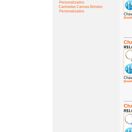
Personalizados
Camisetas Canoas Brindes
Personalizados
Chav
[Detal
Cha
R$1.
Chav
[Detal
Cha
R$1.