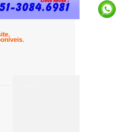
te.
oníveis.
Facebook