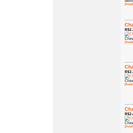
lado
[Detal
Cha
R$2.
Chav
[Detal
Cha
R$2.
Chav
[Detal
Cha
R$2.
Chav
[Detal