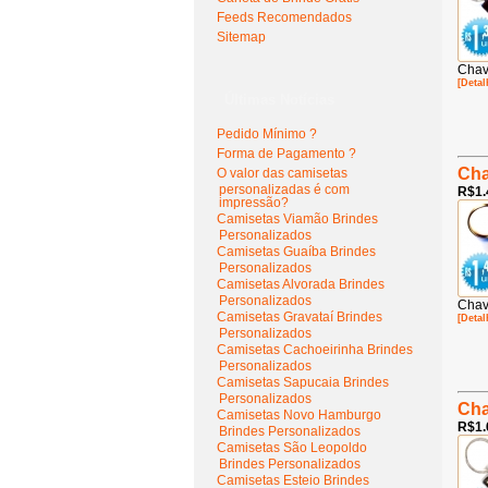
Feeds Recomendados
Sitemap
Chav
[Detal
Últimas Notícias
Pedido Mínimo ?
Forma de Pagamento ?
Cha
O valor das camisetas
personalizadas é com
R$1.
impressão?
Camisetas Viamão Brindes
Personalizados
Camisetas Guaíba Brindes
Personalizados
Camisetas Alvorada Brindes
Personalizados
Chav
Camisetas Gravataí Brindes
[Detal
Personalizados
Camisetas Cachoeirinha Brindes
Personalizados
Camisetas Sapucaia Brindes
Personalizados
Cha
Camisetas Novo Hamburgo
R$1.
Brindes Personalizados
Camisetas São Leopoldo
Brindes Personalizados
Camisetas Esteio Brindes